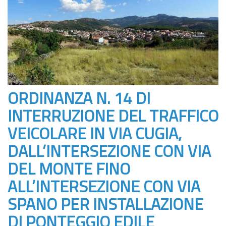
ORDINANZA N. 14 DI
INTERRUZIONE DEL TRAFFICO
VEICOLARE IN VIA CUGIA,
DALL’INTERSEZIONE CON VIA
DEL MONTE FINO
ALL’INTERSEZIONE CON VIA
SPANO PER INSTALLAZIONE
DI PONTEGGIO EDILE