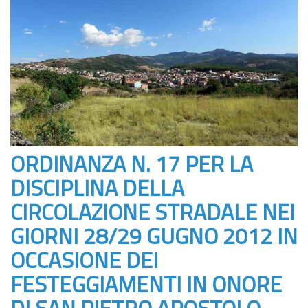
ORDINANZA N. 17 PER LA
DISCIPLINA DELLA
CIRCOLAZIONE STRADALE NEI
GIORNI 28/29 GUGNO 2012 IN
OCCASIONE DEI
FESTEGGIAMENTI IN ONORE
DI SAN PIETRO APOSTOLO