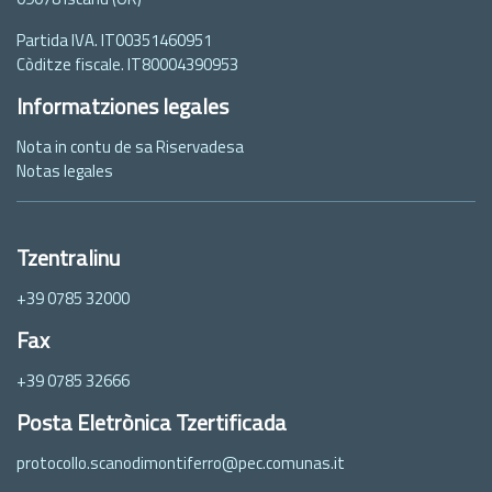
Partida IVA. IT00351460951
Còditze fiscale. IT80004390953
Informatziones legales
Nota in contu de sa Riservadesa
Notas legales
Tzentralinu
+39 0785 32000
Fax
+39 0785 32666
Posta Eletrònica Tzertificada
protocollo.scanodimontiferro@pec.comunas.it