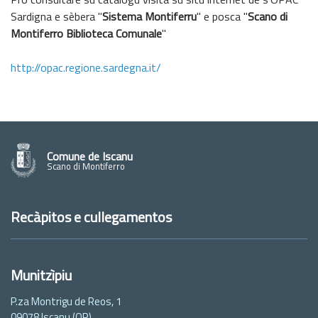
Sardigna e sèbera "
Sistema Montiferru
" e posca "
Scano di
Montiferro Biblioteca Comunale
"
http://opac.regione.sardegna.it/
Comune de Iscanu
Scano di Montiferro
Recàpitos e cullegamentos
Munitzìpiu
P.za Montrigu de Reos, 1
09078 Iscanu (OR)