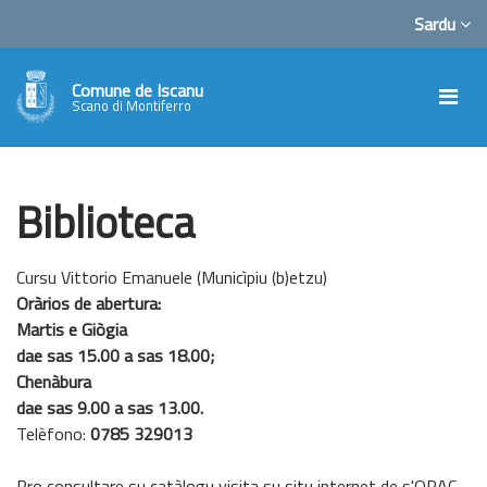
Sardu
Comune de Iscanu
Scano di Montiferro
Biblioteca
Cursu Vittorio Emanuele (Municìpiu (b)etzu)
Oràrios de abertura:
Martis e Giògia
dae sas 15.00 a sas 18.00;
Chenàbura
dae sas 9.00 a sas 13.00.
Telèfono:
0785 329013
Pro consultare su catàlogu visita su situ internet de s'OPAC