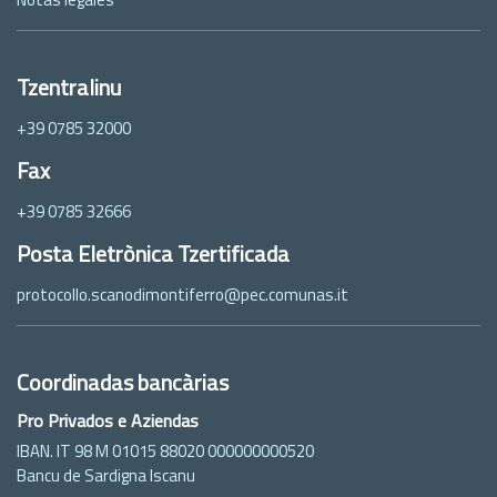
Tzentralinu
+39 0785 32000
Fax
+39 0785 32666
Posta Eletrònica Tzertificada
protocollo.scanodimontiferro@pec.comunas.it
Coordinadas bancàrias
Pro Privados e Aziendas
IBAN. IT 98 M 01015 88020 000000000520
Bancu de Sardigna Iscanu