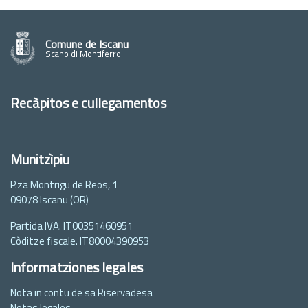
Comune de Iscanu
Scano di Montiferro
Recàpitos e cullegamentos
Munitzìpiu
P.za Montrigu de Reos, 1
09078 Iscanu (OR)
Partida IVA. IT00351460951
Còditze fiscale. IT80004390953
Informatziones legales
Nota in contu de sa Riservadesa
Notas legales