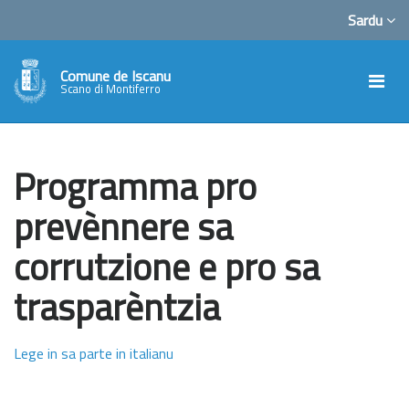
Sardu
Comune de Iscanu
Scano di Montiferro
Programma pro
prevènnere sa
corrutzione e pro sa
trasparèntzia
Lege in sa parte in italianu