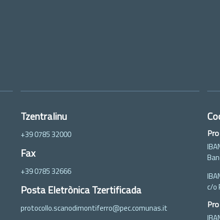
Tzentralinu
Co
Pro
+39 0785 32000
IBA
Fax
Ban
+39 0785 32666
IBA
c/o 
Posta Eletrònica Tzertificada
Pro
protocollo.scanodimontiferro@pec.comunas.it
IBA