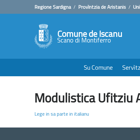
Regione Sardigna
/
Provìntzia de Aristanis
/
Uni
Comune de Iscanu
Scano di Montiferro
Su Comune
Servìtz
Modulistica Ufitziu 
Lege in sa parte in italianu