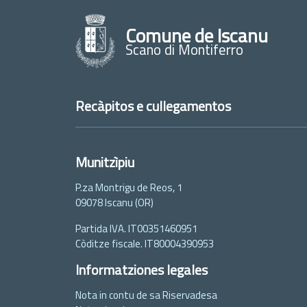
Comune de Iscanu
Scano di Montiferro
Recàpitos e cullegamentos
Munitzìpiu
P.za Montrigu de Reos, 1
09078 Iscanu (OR)
Partida IVA. IT00351460951
Còditze fiscale. IT80004390953
Informatziones legales
Nota in contu de sa Riservadesa