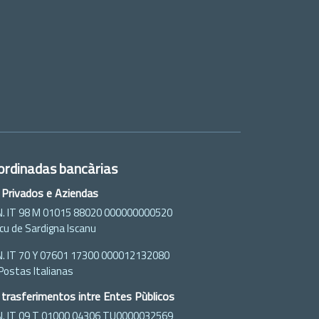
ordinadas bancàrias
 Privados e Aziendas
N. IT 98 M 01015 88020 000000000520
cu de Sardigna Iscanu
N. IT 70 Y 07601 17300 000012132080
Postas Italianas
 trasferimentos intre Entes Pùblicos
N. IT 09 T 01000 04306 TU0000032569