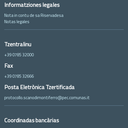
Informatziones legales
Nota in contu de sa Riservadesa
Notas legales
Tzentralinu
+39 0785 32000
Fax
+39 0785 32666
Posta Eletrònica Tzertificada
protocollo.scanodimontiferro@pec.comunas.it
Coordinadas bancàrias