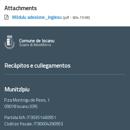
Attachments
Mòdulu adesione_inglesu
(pdf - 604.19 KB)
Comune de Iscanu
Scano di Montiferro
Recàpitos e cullegamentos
Munitzìpiu
P.za Montrigu de Reos, 1
09078 Iscanu (OR)
Partida IVA. IT00351460951
Còditze fiscale. IT80004390953